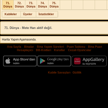
71.
72.
73.
74.
75.
Dünya
Dünya
Dünya
Dünya
Dünya
Kabileler
Üyeler
İstatistikler
71. Dünya - Mete Han aktif değil.
Harita Yapım Aşamasında.
Ana Sayfa
|
Binalar
|
Bina Yapım Süreleri
|
Puan Tablosu
|
Bina Puan
Hesaplayıcı
|
BB-Kodları
|
Kurallar
|
Cezalı Oyuncular
© 2009 - 2026 -
Kabile Savaşları
|
Gizlilik