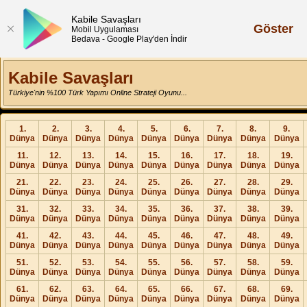
Kabile Savaşları
Göster
Mobil Uygulaması
Bedava - Google Play'den İndir
Kabile Savaşları
Türkiye'nin %100 Türk Yapımı Online Strateji Oyunu...
1.
2.
3.
4.
5.
6.
7.
8.
9.
Dünya
Dünya
Dünya
Dünya
Dünya
Dünya
Dünya
Dünya
Dünya
11.
12.
13.
14.
15.
16.
17.
18.
19.
Dünya
Dünya
Dünya
Dünya
Dünya
Dünya
Dünya
Dünya
Dünya
21.
22.
23.
24.
25.
26.
27.
28.
29.
Dünya
Dünya
Dünya
Dünya
Dünya
Dünya
Dünya
Dünya
Dünya
31.
32.
33.
34.
35.
36.
37.
38.
39.
Dünya
Dünya
Dünya
Dünya
Dünya
Dünya
Dünya
Dünya
Dünya
41.
42.
43.
44.
45.
46.
47.
48.
49.
Dünya
Dünya
Dünya
Dünya
Dünya
Dünya
Dünya
Dünya
Dünya
51.
52.
53.
54.
55.
56.
57.
58.
59.
Dünya
Dünya
Dünya
Dünya
Dünya
Dünya
Dünya
Dünya
Dünya
61.
62.
63.
64.
65.
66.
67.
68.
69.
Dünya
Dünya
Dünya
Dünya
Dünya
Dünya
Dünya
Dünya
Dünya