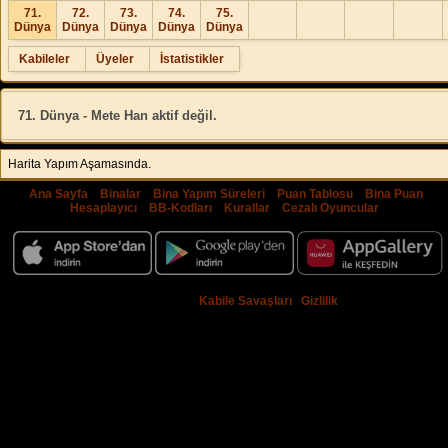
71.
72.
73.
74.
75.
Dünya
Dünya
Dünya
Dünya
Dünya
Kabileler
Üyeler
İstatistikler
71. Dünya - Mete Han aktif değil.
Harita Yapım Aşamasında.
Ana Sayfa
|
Binalar
|
Bina Yapım Süreleri
|
Puan Tablosu
|
Bina Puan
Hesaplayıcı
|
BB-Kodları
|
Kurallar
|
Cezalı Oyuncular
© 2009 - 2026 -
Kabile Savaşları
|
Gizlilik