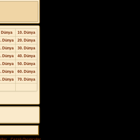
. Dünya
10. Dünya
. Dünya
20. Dünya
. Dünya
30. Dünya
. Dünya
40. Dünya
. Dünya
50. Dünya
. Dünya
60. Dünya
. Dünya
70. Dünya
llar
|
Cezalı Oyuncular