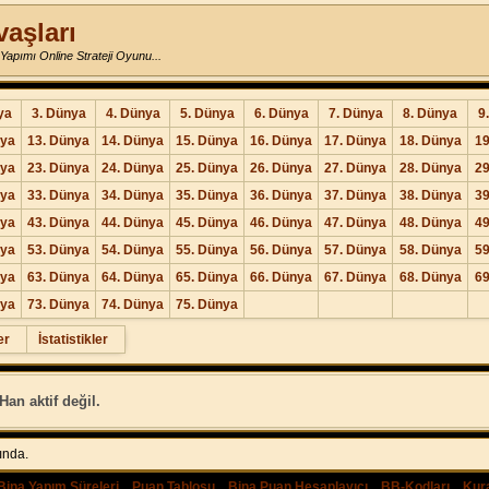
vaşları
Yapımı Online Strateji Oyunu...
ya
3. Dünya
4. Dünya
5. Dünya
6. Dünya
7. Dünya
8. Dünya
9
nya
13. Dünya
14. Dünya
15. Dünya
16. Dünya
17. Dünya
18. Dünya
19
nya
23. Dünya
24. Dünya
25. Dünya
26. Dünya
27. Dünya
28. Dünya
29
nya
33. Dünya
34. Dünya
35. Dünya
36. Dünya
37. Dünya
38. Dünya
39
nya
43. Dünya
44. Dünya
45. Dünya
46. Dünya
47. Dünya
48. Dünya
49
nya
53. Dünya
54. Dünya
55. Dünya
56. Dünya
57. Dünya
58. Dünya
59
nya
63. Dünya
64. Dünya
65. Dünya
66. Dünya
67. Dünya
68. Dünya
69
nya
73. Dünya
74. Dünya
75. Dünya
er
İstatistikler
Han aktif değil.
ında.
Bina Yapım Süreleri
|
Puan Tablosu
|
Bina Puan Hesaplayıcı
|
BB-Kodları
|
Kura