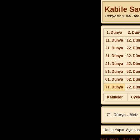
Kabile Sa
Türkiye'nin %100 Türk 
1. Dünya
2. Dün
11. Dünya
12. Dü
21. Dünya
22. Dü
31. Dünya
32. Dü
41. Dünya
42. Dü
51. Dünya
52. Dü
61. Dünya
62. Dü
71. Dünya
72. Dü
Kabileler
Üyel
71. Dünya - Mete 
Harita Yapım Aşamas
Ana Sayfa
|
Binalar
|