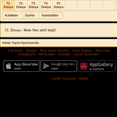
71.
72.
73.
74.
75.
Dünya
Dünya
Dünya
Dünya
Dünya
Kabileler
Üyeler
İstatistikler
71. Dünya - Mete Han aktif değil.
Harita Yapım Aşamasında.
Ana Sayfa
|
Binalar
|
Bina Yapım Süreleri
|
Puan Tablosu
|
Bina Puan
Hesaplayıcı
|
BB-Kodları
|
Kurallar
|
Cezalı Oyuncular
© 2009 - 2026 -
Kabile Savaşları
|
Gizlilik