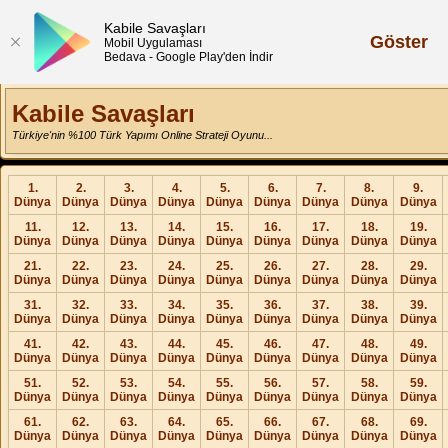
Kabile Savaşları
Göster
Mobil Uygulaması
Bedava - Google Play'den İndir
Kabile Savaşları
Türkiye'nin %100 Türk Yapımı Online Strateji Oyunu...
1.
2.
3.
4.
5.
6.
7.
8.
9.
Dünya
Dünya
Dünya
Dünya
Dünya
Dünya
Dünya
Dünya
Dünya
11.
12.
13.
14.
15.
16.
17.
18.
19.
Dünya
Dünya
Dünya
Dünya
Dünya
Dünya
Dünya
Dünya
Dünya
21.
22.
23.
24.
25.
26.
27.
28.
29.
Dünya
Dünya
Dünya
Dünya
Dünya
Dünya
Dünya
Dünya
Dünya
31.
32.
33.
34.
35.
36.
37.
38.
39.
Dünya
Dünya
Dünya
Dünya
Dünya
Dünya
Dünya
Dünya
Dünya
41.
42.
43.
44.
45.
46.
47.
48.
49.
Dünya
Dünya
Dünya
Dünya
Dünya
Dünya
Dünya
Dünya
Dünya
51.
52.
53.
54.
55.
56.
57.
58.
59.
Dünya
Dünya
Dünya
Dünya
Dünya
Dünya
Dünya
Dünya
Dünya
61.
62.
63.
64.
65.
66.
67.
68.
69.
Dünya
Dünya
Dünya
Dünya
Dünya
Dünya
Dünya
Dünya
Dünya