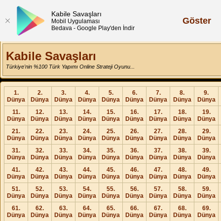
Kabile Savaşları
Göster
Mobil Uygulaması
Bedava - Google Play'den İndir
Kabile Savaşları
Türkiye'nin %100 Türk Yapımı Online Strateji Oyunu...
1.
2.
3.
4.
5.
6.
7.
8.
9.
Dünya
Dünya
Dünya
Dünya
Dünya
Dünya
Dünya
Dünya
Dünya
11.
12.
13.
14.
15.
16.
17.
18.
19.
Dünya
Dünya
Dünya
Dünya
Dünya
Dünya
Dünya
Dünya
Dünya
21.
22.
23.
24.
25.
26.
27.
28.
29.
Dünya
Dünya
Dünya
Dünya
Dünya
Dünya
Dünya
Dünya
Dünya
31.
32.
33.
34.
35.
36.
37.
38.
39.
Dünya
Dünya
Dünya
Dünya
Dünya
Dünya
Dünya
Dünya
Dünya
41.
42.
43.
44.
45.
46.
47.
48.
49.
Dünya
Dünya
Dünya
Dünya
Dünya
Dünya
Dünya
Dünya
Dünya
51.
52.
53.
54.
55.
56.
57.
58.
59.
Dünya
Dünya
Dünya
Dünya
Dünya
Dünya
Dünya
Dünya
Dünya
61.
62.
63.
64.
65.
66.
67.
68.
69.
Dünya
Dünya
Dünya
Dünya
Dünya
Dünya
Dünya
Dünya
Dünya