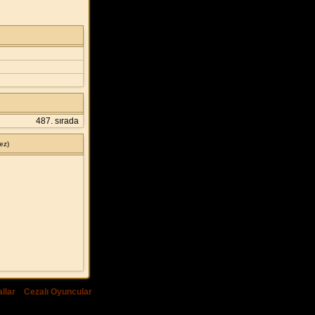
487. sırada
ez)
llar
|
Cezalı Oyuncular