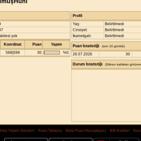
ümüşHuni
Profil
0
Yaş:
Belirtilmedi
87
Cinsiyet:
Belirtilmedi
bilesi yok
İkametgah:
Belirtilmedi
Koordinat
Puan
Yapım
Puan İstatistiği
(son 10 günlük)
568|599
30
%0
26.07.2026
30
Durum İstatistiği
(Silinen kabileler görünm
Bina Yapım Süreleri
|
Puan Tablosu
|
Bina Puan Hesaplayıcı
|
BB-Kodları
|
Kura