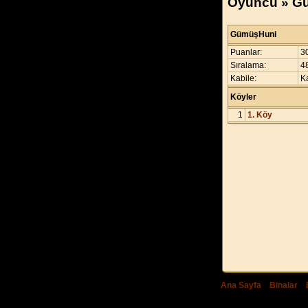
Oyuncu » G
GümüşHuni
Puanlar:
3
Sıralama:
4
Kabile:
Ka
Köyler
1
1. Köy
Ana Sayfa
|
Binalar
|