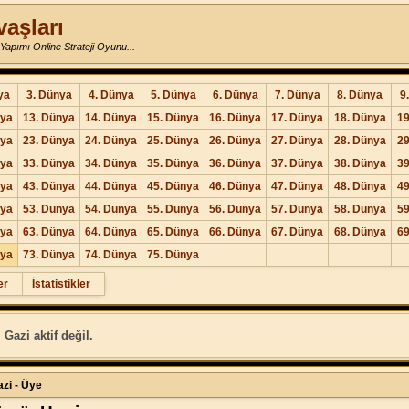
vaşları
Yapımı Online Strateji Oyunu...
ya
3. Dünya
4. Dünya
5. Dünya
6. Dünya
7. Dünya
8. Dünya
9
nya
13. Dünya
14. Dünya
15. Dünya
16. Dünya
17. Dünya
18. Dünya
19
nya
23. Dünya
24. Dünya
25. Dünya
26. Dünya
27. Dünya
28. Dünya
29
nya
33. Dünya
34. Dünya
35. Dünya
36. Dünya
37. Dünya
38. Dünya
39
nya
43. Dünya
44. Dünya
45. Dünya
46. Dünya
47. Dünya
48. Dünya
49
nya
53. Dünya
54. Dünya
55. Dünya
56. Dünya
57. Dünya
58. Dünya
59
nya
63. Dünya
64. Dünya
65. Dünya
66. Dünya
67. Dünya
68. Dünya
69
nya
73. Dünya
74. Dünya
75. Dünya
er
İstatistikler
 Gazi aktif değil.
azi - Üye