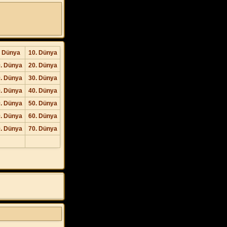
. Dünya
10. Dünya
. Dünya
20. Dünya
. Dünya
30. Dünya
. Dünya
40. Dünya
. Dünya
50. Dünya
. Dünya
60. Dünya
. Dünya
70. Dünya