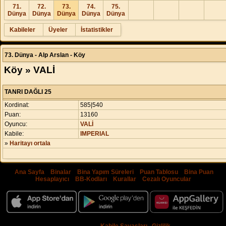
71.
72.
73.
74.
75.
Dünya
Dünya
Dünya
Dünya
Dünya
Kabileler
Üyeler
İstatistikler
73. Dünya - Alp Arslan - Köy
Köy » VALİ
TANRI DAĞLI 25
Kordinat:
585|540
Puan:
13160
Oyuncu:
VALİ
Kabile:
IMPERIAL
»
Haritayı ortala
Ana Sayfa
|
Binalar
|
Bina Yapım Süreleri
|
Puan Tablosu
|
Bina Puan
Hesaplayıcı
|
BB-Kodları
|
Kurallar
|
Cezalı Oyuncular