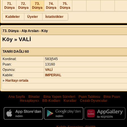
71.
72.
73.
74.
75.
Dünya
Dünya
Dünya
Dünya
Dünya
Kabileler
Üyeler
İstatistikler
73. Dünya - Alp Arslan - Köy
Köy » VALİ
TANRI DAĞLI 60
Kordinat:
583|545
Puan:
13160
Oyuncu:
VALİ
Kabile:
IMPERIAL
»
Haritayı ortala
Ana Sayfa
|
Binalar
|
Bina Yapım Süreleri
|
Puan Tablosu
|
Bina Puan
Hesaplayıcı
|
BB-Kodları
|
Kurallar
|
Cezalı Oyuncular