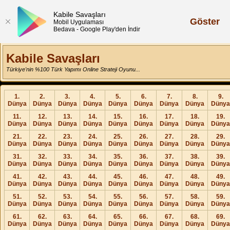
Kabile Savaşları
Göster
Mobil Uygulaması
Bedava - Google Play'den İndir
Kabile Savaşları
Türkiye'nin %100 Türk Yapımı Online Strateji Oyunu...
1.
2.
3.
4.
5.
6.
7.
8.
9.
Dünya
Dünya
Dünya
Dünya
Dünya
Dünya
Dünya
Dünya
Dünya
11.
12.
13.
14.
15.
16.
17.
18.
19.
Dünya
Dünya
Dünya
Dünya
Dünya
Dünya
Dünya
Dünya
Dünya
21.
22.
23.
24.
25.
26.
27.
28.
29.
Dünya
Dünya
Dünya
Dünya
Dünya
Dünya
Dünya
Dünya
Dünya
31.
32.
33.
34.
35.
36.
37.
38.
39.
Dünya
Dünya
Dünya
Dünya
Dünya
Dünya
Dünya
Dünya
Dünya
41.
42.
43.
44.
45.
46.
47.
48.
49.
Dünya
Dünya
Dünya
Dünya
Dünya
Dünya
Dünya
Dünya
Dünya
51.
52.
53.
54.
55.
56.
57.
58.
59.
Dünya
Dünya
Dünya
Dünya
Dünya
Dünya
Dünya
Dünya
Dünya
61.
62.
63.
64.
65.
66.
67.
68.
69.
Dünya
Dünya
Dünya
Dünya
Dünya
Dünya
Dünya
Dünya
Dünya