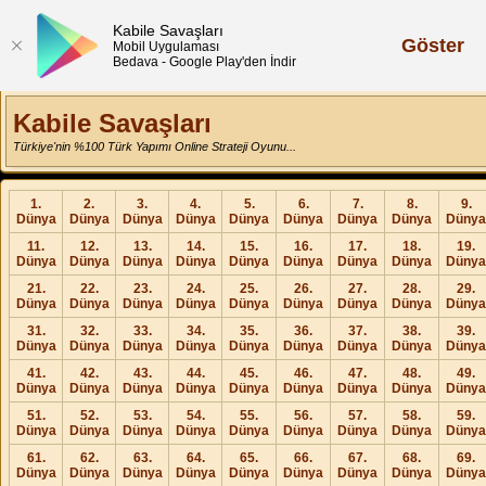
Kabile Savaşları
Göster
Mobil Uygulaması
Bedava - Google Play'den İndir
Kabile Savaşları
Türkiye'nin %100 Türk Yapımı Online Strateji Oyunu...
1.
2.
3.
4.
5.
6.
7.
8.
9.
Dünya
Dünya
Dünya
Dünya
Dünya
Dünya
Dünya
Dünya
Dünya
11.
12.
13.
14.
15.
16.
17.
18.
19.
Dünya
Dünya
Dünya
Dünya
Dünya
Dünya
Dünya
Dünya
Dünya
21.
22.
23.
24.
25.
26.
27.
28.
29.
Dünya
Dünya
Dünya
Dünya
Dünya
Dünya
Dünya
Dünya
Dünya
31.
32.
33.
34.
35.
36.
37.
38.
39.
Dünya
Dünya
Dünya
Dünya
Dünya
Dünya
Dünya
Dünya
Dünya
41.
42.
43.
44.
45.
46.
47.
48.
49.
Dünya
Dünya
Dünya
Dünya
Dünya
Dünya
Dünya
Dünya
Dünya
51.
52.
53.
54.
55.
56.
57.
58.
59.
Dünya
Dünya
Dünya
Dünya
Dünya
Dünya
Dünya
Dünya
Dünya
61.
62.
63.
64.
65.
66.
67.
68.
69.
Dünya
Dünya
Dünya
Dünya
Dünya
Dünya
Dünya
Dünya
Dünya