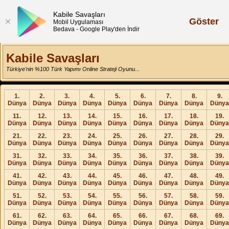
Kabile Savaşları
Göster
Mobil Uygulaması
Bedava - Google Play'den İndir
Kabile Savaşları
Türkiye'nin %100 Türk Yapımı Online Strateji Oyunu...
1.
2.
3.
4.
5.
6.
7.
8.
9.
Dünya
Dünya
Dünya
Dünya
Dünya
Dünya
Dünya
Dünya
Dünya
11.
12.
13.
14.
15.
16.
17.
18.
19.
Dünya
Dünya
Dünya
Dünya
Dünya
Dünya
Dünya
Dünya
Dünya
21.
22.
23.
24.
25.
26.
27.
28.
29.
Dünya
Dünya
Dünya
Dünya
Dünya
Dünya
Dünya
Dünya
Dünya
31.
32.
33.
34.
35.
36.
37.
38.
39.
Dünya
Dünya
Dünya
Dünya
Dünya
Dünya
Dünya
Dünya
Dünya
41.
42.
43.
44.
45.
46.
47.
48.
49.
Dünya
Dünya
Dünya
Dünya
Dünya
Dünya
Dünya
Dünya
Dünya
51.
52.
53.
54.
55.
56.
57.
58.
59.
Dünya
Dünya
Dünya
Dünya
Dünya
Dünya
Dünya
Dünya
Dünya
61.
62.
63.
64.
65.
66.
67.
68.
69.
Dünya
Dünya
Dünya
Dünya
Dünya
Dünya
Dünya
Dünya
Dünya