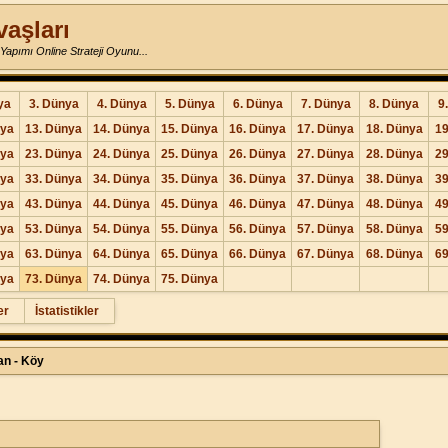
vaşları
Yapımı Online Strateji Oyunu...
ya
3. Dünya
4. Dünya
5. Dünya
6. Dünya
7. Dünya
8. Dünya
9
nya
13. Dünya
14. Dünya
15. Dünya
16. Dünya
17. Dünya
18. Dünya
19
nya
23. Dünya
24. Dünya
25. Dünya
26. Dünya
27. Dünya
28. Dünya
29
nya
33. Dünya
34. Dünya
35. Dünya
36. Dünya
37. Dünya
38. Dünya
39
nya
43. Dünya
44. Dünya
45. Dünya
46. Dünya
47. Dünya
48. Dünya
49
nya
53. Dünya
54. Dünya
55. Dünya
56. Dünya
57. Dünya
58. Dünya
59
nya
63. Dünya
64. Dünya
65. Dünya
66. Dünya
67. Dünya
68. Dünya
69
nya
73. Dünya
74. Dünya
75. Dünya
er
İstatistikler
an - Köy