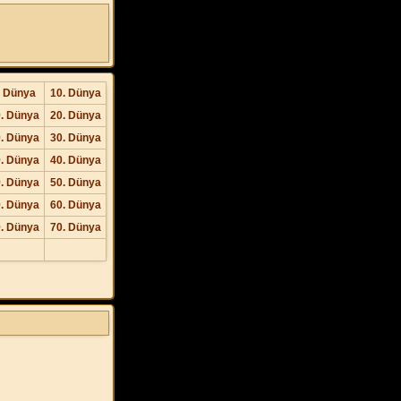
. Dünya
10. Dünya
. Dünya
20. Dünya
. Dünya
30. Dünya
. Dünya
40. Dünya
. Dünya
50. Dünya
. Dünya
60. Dünya
. Dünya
70. Dünya