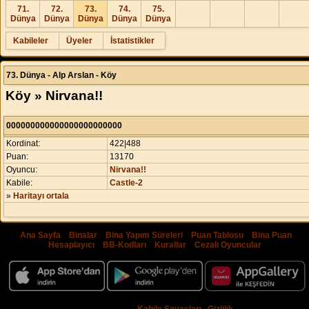
71.
72.
73.
74.
75.
Dünya
Dünya
Dünya
Dünya
Dünya
Kabileler
Üyeler
İstatistikler
73. Dünya - Alp Arslan - Köy
Köy » Nirvana!!
000000000000000000000000
Kordinat:
422|488
Puan:
13170
Oyuncu:
Nirvana!!
Kabile:
Castle-2
»
Haritayı ortala
Ana Sayfa
|
Binalar
|
Bina Yapım Süreleri
|
Puan Tablosu
|
Bina Puan
Hesaplayıcı
|
BB-Kodları
|
Kurallar
|
Cezalı Oyuncular