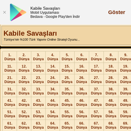
Kabile Savaşları
Göster
Mobil Uygulaması
Bedava - Google Play'den İndir
Kabile Savaşları
Türkiye'nin %100 Türk Yapımı Online Strateji Oyunu...
1.
2.
3.
4.
5.
6.
7.
8.
9.
Dünya
Dünya
Dünya
Dünya
Dünya
Dünya
Dünya
Dünya
Dünya
11.
12.
13.
14.
15.
16.
17.
18.
19.
Dünya
Dünya
Dünya
Dünya
Dünya
Dünya
Dünya
Dünya
Dünya
21.
22.
23.
24.
25.
26.
27.
28.
29.
Dünya
Dünya
Dünya
Dünya
Dünya
Dünya
Dünya
Dünya
Dünya
31.
32.
33.
34.
35.
36.
37.
38.
39.
Dünya
Dünya
Dünya
Dünya
Dünya
Dünya
Dünya
Dünya
Dünya
41.
42.
43.
44.
45.
46.
47.
48.
49.
Dünya
Dünya
Dünya
Dünya
Dünya
Dünya
Dünya
Dünya
Dünya
51.
52.
53.
54.
55.
56.
57.
58.
59.
Dünya
Dünya
Dünya
Dünya
Dünya
Dünya
Dünya
Dünya
Dünya
61.
62.
63.
64.
65.
66.
67.
68.
69.
Dünya
Dünya
Dünya
Dünya
Dünya
Dünya
Dünya
Dünya
Dünya