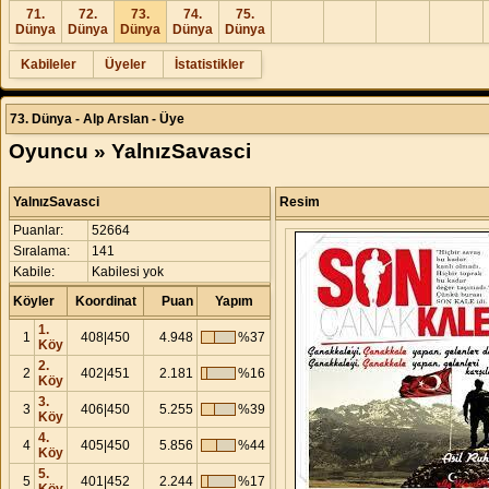
71.
72.
73.
74.
75.
Dünya
Dünya
Dünya
Dünya
Dünya
Kabileler
Üyeler
İstatistikler
73. Dünya - Alp Arslan - Üye
Oyuncu » YalnızSavasci
YalnızSavasci
Resim
Puanlar:
52664
Sıralama:
141
Kabile:
Kabilesi yok
Köyler
Koordinat
Puan
Yapım
1.
1
408|450
4.948
%37
Köy
2.
2
402|451
2.181
%16
Köy
3.
3
406|450
5.255
%39
Köy
4.
4
405|450
5.856
%44
Köy
5.
5
401|452
2.244
%17