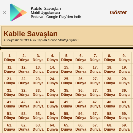
Kabile Savaşları
Göster
Mobil Uygulaması
Bedava - Google Play'den İndir
Kabile Savaşları
Türkiye'nin %100 Türk Yapımı Online Strateji Oyunu...
1.
2.
3.
4.
5.
6.
7.
8.
9.
Dünya
Dünya
Dünya
Dünya
Dünya
Dünya
Dünya
Dünya
Dünya
11.
12.
13.
14.
15.
16.
17.
18.
19.
Dünya
Dünya
Dünya
Dünya
Dünya
Dünya
Dünya
Dünya
Dünya
21.
22.
23.
24.
25.
26.
27.
28.
29.
Dünya
Dünya
Dünya
Dünya
Dünya
Dünya
Dünya
Dünya
Dünya
31.
32.
33.
34.
35.
36.
37.
38.
39.
Dünya
Dünya
Dünya
Dünya
Dünya
Dünya
Dünya
Dünya
Dünya
41.
42.
43.
44.
45.
46.
47.
48.
49.
Dünya
Dünya
Dünya
Dünya
Dünya
Dünya
Dünya
Dünya
Dünya
51.
52.
53.
54.
55.
56.
57.
58.
59.
Dünya
Dünya
Dünya
Dünya
Dünya
Dünya
Dünya
Dünya
Dünya
61.
62.
63.
64.
65.
66.
67.
68.
69.
Dünya
Dünya
Dünya
Dünya
Dünya
Dünya
Dünya
Dünya
Dünya