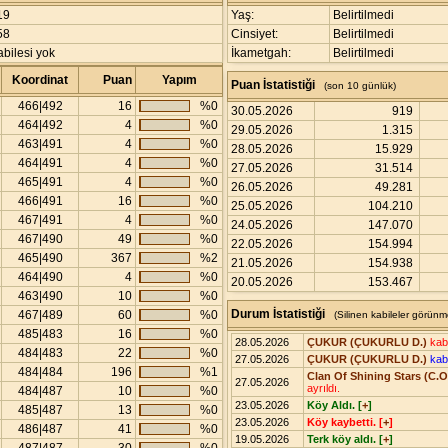
19
Yaş:
Belirtilmedi
58
Cinsiyet:
Belirtilmedi
bilesi yok
İkametgah:
Belirtilmedi
Koordinat
Puan
Yapım
Puan İstatistiği
(son 10 günlük)
466|492
16
%0
30.05.2026
919
464|492
4
%0
29.05.2026
1.315
463|491
4
%0
28.05.2026
15.929
464|491
4
%0
27.05.2026
31.514
465|491
4
%0
26.05.2026
49.281
466|491
16
%0
25.05.2026
104.210
467|491
4
%0
24.05.2026
147.070
467|490
49
%0
22.05.2026
154.994
465|490
367
%2
21.05.2026
154.938
464|490
4
%0
20.05.2026
153.467
463|490
10
%0
Durum İstatistiği
467|489
60
%0
(Silinen kabileler görünm
485|483
16
%0
28.05.2026
ÇUKUR (ÇUKURLU D.)
kabi
484|483
22
%0
27.05.2026
ÇUKUR (ÇUKURLU D.)
kabi
484|484
196
%1
Clan Of Shining Stars (C.O
27.05.2026
ayrıldı.
484|487
10
%0
23.05.2026
Köy Aldı. [
+
]
485|487
13
%0
23.05.2026
Köy kaybetti. [
+
]
486|487
41
%0
19.05.2026
Terk köy aldı. [
+
]