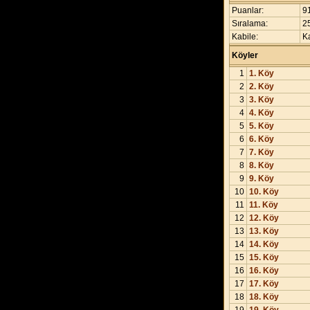
Puanlar:
9
Sıralama:
2
Kabile:
Ka
Köyler
1
1. Köy
2
2. Köy
3
3. Köy
4
4. Köy
5
5. Köy
6
6. Köy
7
7. Köy
8
8. Köy
9
9. Köy
10
10. Köy
11
11. Köy
12
12. Köy
13
13. Köy
14
14. Köy
15
15. Köy
16
16. Köy
17
17. Köy
18
18. Köy