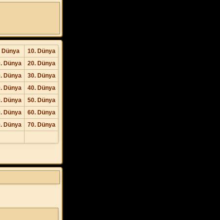
. Dünya
10. Dünya
. Dünya
20. Dünya
. Dünya
30. Dünya
. Dünya
40. Dünya
. Dünya
50. Dünya
. Dünya
60. Dünya
. Dünya
70. Dünya