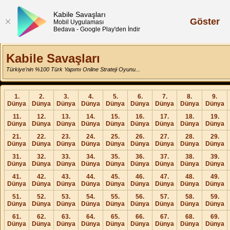
Kabile Savaşları
Göster
Mobil Uygulaması
Bedava - Google Play'den İndir
Kabile Savaşları
Türkiye'nin %100 Türk Yapımı Online Strateji Oyunu...
1.
2.
3.
4.
5.
6.
7.
8.
9.
Dünya
Dünya
Dünya
Dünya
Dünya
Dünya
Dünya
Dünya
Dünya
11.
12.
13.
14.
15.
16.
17.
18.
19.
Dünya
Dünya
Dünya
Dünya
Dünya
Dünya
Dünya
Dünya
Dünya
21.
22.
23.
24.
25.
26.
27.
28.
29.
Dünya
Dünya
Dünya
Dünya
Dünya
Dünya
Dünya
Dünya
Dünya
31.
32.
33.
34.
35.
36.
37.
38.
39.
Dünya
Dünya
Dünya
Dünya
Dünya
Dünya
Dünya
Dünya
Dünya
41.
42.
43.
44.
45.
46.
47.
48.
49.
Dünya
Dünya
Dünya
Dünya
Dünya
Dünya
Dünya
Dünya
Dünya
51.
52.
53.
54.
55.
56.
57.
58.
59.
Dünya
Dünya
Dünya
Dünya
Dünya
Dünya
Dünya
Dünya
Dünya
61.
62.
63.
64.
65.
66.
67.
68.
69.
Dünya
Dünya
Dünya
Dünya
Dünya
Dünya
Dünya
Dünya
Dünya