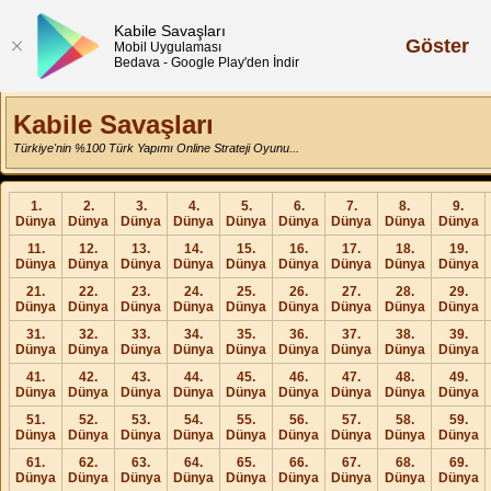
Kabile Savaşları
Göster
Mobil Uygulaması
Bedava - Google Play'den İndir
Kabile Savaşları
Türkiye'nin %100 Türk Yapımı Online Strateji Oyunu...
1.
2.
3.
4.
5.
6.
7.
8.
9.
Dünya
Dünya
Dünya
Dünya
Dünya
Dünya
Dünya
Dünya
Dünya
11.
12.
13.
14.
15.
16.
17.
18.
19.
Dünya
Dünya
Dünya
Dünya
Dünya
Dünya
Dünya
Dünya
Dünya
21.
22.
23.
24.
25.
26.
27.
28.
29.
Dünya
Dünya
Dünya
Dünya
Dünya
Dünya
Dünya
Dünya
Dünya
31.
32.
33.
34.
35.
36.
37.
38.
39.
Dünya
Dünya
Dünya
Dünya
Dünya
Dünya
Dünya
Dünya
Dünya
41.
42.
43.
44.
45.
46.
47.
48.
49.
Dünya
Dünya
Dünya
Dünya
Dünya
Dünya
Dünya
Dünya
Dünya
51.
52.
53.
54.
55.
56.
57.
58.
59.
Dünya
Dünya
Dünya
Dünya
Dünya
Dünya
Dünya
Dünya
Dünya
61.
62.
63.
64.
65.
66.
67.
68.
69.
Dünya
Dünya
Dünya
Dünya
Dünya
Dünya
Dünya
Dünya
Dünya