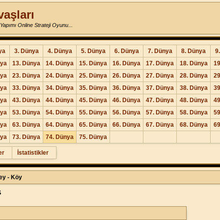
vaşları
Yapımı Online Strateji Oyunu...
ya
3. Dünya
4. Dünya
5. Dünya
6. Dünya
7. Dünya
8. Dünya
9
nya
13. Dünya
14. Dünya
15. Dünya
16. Dünya
17. Dünya
18. Dünya
19
nya
23. Dünya
24. Dünya
25. Dünya
26. Dünya
27. Dünya
28. Dünya
29
nya
33. Dünya
34. Dünya
35. Dünya
36. Dünya
37. Dünya
38. Dünya
39
nya
43. Dünya
44. Dünya
45. Dünya
46. Dünya
47. Dünya
48. Dünya
49
nya
53. Dünya
54. Dünya
55. Dünya
56. Dünya
57. Dünya
58. Dünya
59
nya
63. Dünya
64. Dünya
65. Dünya
66. Dünya
67. Dünya
68. Dünya
69
nya
73. Dünya
74. Dünya
75. Dünya
er
İstatistikler
ey - Köy
s