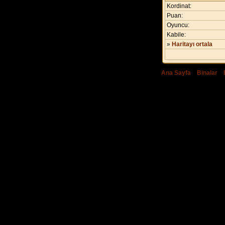
Kordinat:
Puan:
Oyuncu:
Kabile:
»
Haritayı ortala
Ana Sayfa
|
Binalar
|