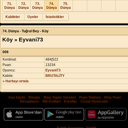
71.
72.
73.
74.
75.
Dünya
Dünya
Dünya
Dünya
Dünya
Kabileler
Üyeler
İstatistikler
74. Dünya - Tuğrul Bey - Köy
Köy » Eyvani73
006
Kordinat:
484|522
Puan:
13234
Oyuncu:
Eyvani73
Kabile:
BRUTALİTY
»
Haritayı ortala
Ana Sayfa
|
Binalar
|
Bina Yapım Süreleri
|
Puan Tablosu
|
Bina Puan
Hesaplayıcı
|
BB-Kodları
|
Kurallar
|
Cezalı Oyuncular