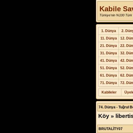
Kabile Sa
Türkiye'nin %100 Türk 
1. Dünya
2. Dün
11. Dünya
12. Dü
21. Dünya
22. Dü
31. Dünya
32. Dü
41. Dünya
42. Dü
51. Dünya
52. Dü
61. Dünya
62. Dü
71. Dünya
72. Dü
Kabileler
Üyel
74. Dünya - Tuğrul B
Köy » liberti
BRUTALİTY07