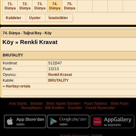
71.
72.
73.
74.
75.
Dünya
Dünya
Dünya
Dünya
Dünya
Kabileler
Üyeler
İstatistikler
74. Dünya - Tuğrul Bey - Köy
Köy » Renkli Kravat
BRUTALITY
Kordinat:
512|547
Puan:
13213
Oyuncu:
Renkli Kravat
Kabile:
BRUTALİTY
»
Haritayı ortala
Ana Sayfa
|
Binalar
|
Bina Yapım Süreleri
|
Puan Tablosu
|
Bina Puan
Hesaplayıcı
|
BB-Kodları
|
Kurallar
|
Cezalı Oyuncular