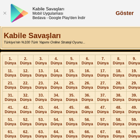
Kabile Savaşları
Göster
Mobil Uygulaması
Bedava - Google Play'den İndir
Kabile Savaşları
Türkiye'nin %100 Türk Yapımı Online Strateji Oyunu...
1.
2.
3.
4.
5.
6.
7.
8.
9.
Dünya
Dünya
Dünya
Dünya
Dünya
Dünya
Dünya
Dünya
Dünya
11.
12.
13.
14.
15.
16.
17.
18.
19.
Dünya
Dünya
Dünya
Dünya
Dünya
Dünya
Dünya
Dünya
Dünya
21.
22.
23.
24.
25.
26.
27.
28.
29.
Dünya
Dünya
Dünya
Dünya
Dünya
Dünya
Dünya
Dünya
Dünya
31.
32.
33.
34.
35.
36.
37.
38.
39.
Dünya
Dünya
Dünya
Dünya
Dünya
Dünya
Dünya
Dünya
Dünya
41.
42.
43.
44.
45.
46.
47.
48.
49.
Dünya
Dünya
Dünya
Dünya
Dünya
Dünya
Dünya
Dünya
Dünya
51.
52.
53.
54.
55.
56.
57.
58.
59.
Dünya
Dünya
Dünya
Dünya
Dünya
Dünya
Dünya
Dünya
Dünya
61.
62.
63.
64.
65.
66.
67.
68.
69.
Dünya
Dünya
Dünya
Dünya
Dünya
Dünya
Dünya
Dünya
Dünya