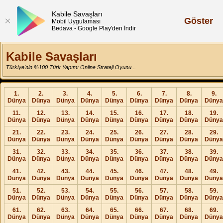
Kabile Savaşları
Göster
Mobil Uygulaması
Bedava - Google Play'den İndir
Kabile Savaşları
Türkiye'nin %100 Türk Yapımı Online Strateji Oyunu...
1.
2.
3.
4.
5.
6.
7.
8.
9.
Dünya
Dünya
Dünya
Dünya
Dünya
Dünya
Dünya
Dünya
Dünya
11.
12.
13.
14.
15.
16.
17.
18.
19.
Dünya
Dünya
Dünya
Dünya
Dünya
Dünya
Dünya
Dünya
Dünya
21.
22.
23.
24.
25.
26.
27.
28.
29.
Dünya
Dünya
Dünya
Dünya
Dünya
Dünya
Dünya
Dünya
Dünya
31.
32.
33.
34.
35.
36.
37.
38.
39.
Dünya
Dünya
Dünya
Dünya
Dünya
Dünya
Dünya
Dünya
Dünya
41.
42.
43.
44.
45.
46.
47.
48.
49.
Dünya
Dünya
Dünya
Dünya
Dünya
Dünya
Dünya
Dünya
Dünya
51.
52.
53.
54.
55.
56.
57.
58.
59.
Dünya
Dünya
Dünya
Dünya
Dünya
Dünya
Dünya
Dünya
Dünya
61.
62.
63.
64.
65.
66.
67.
68.
69.
Dünya
Dünya
Dünya
Dünya
Dünya
Dünya
Dünya
Dünya
Dünya