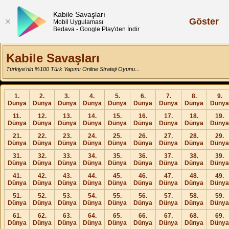
Kabile Savaşları
Göster
Mobil Uygulaması
Bedava - Google Play'den İndir
Kabile Savaşları
Türkiye'nin %100 Türk Yapımı Online Strateji Oyunu...
1.
2.
3.
4.
5.
6.
7.
8.
9.
Dünya
Dünya
Dünya
Dünya
Dünya
Dünya
Dünya
Dünya
Dünya
11.
12.
13.
14.
15.
16.
17.
18.
19.
Dünya
Dünya
Dünya
Dünya
Dünya
Dünya
Dünya
Dünya
Dünya
21.
22.
23.
24.
25.
26.
27.
28.
29.
Dünya
Dünya
Dünya
Dünya
Dünya
Dünya
Dünya
Dünya
Dünya
31.
32.
33.
34.
35.
36.
37.
38.
39.
Dünya
Dünya
Dünya
Dünya
Dünya
Dünya
Dünya
Dünya
Dünya
41.
42.
43.
44.
45.
46.
47.
48.
49.
Dünya
Dünya
Dünya
Dünya
Dünya
Dünya
Dünya
Dünya
Dünya
51.
52.
53.
54.
55.
56.
57.
58.
59.
Dünya
Dünya
Dünya
Dünya
Dünya
Dünya
Dünya
Dünya
Dünya
61.
62.
63.
64.
65.
66.
67.
68.
69.
Dünya
Dünya
Dünya
Dünya
Dünya
Dünya
Dünya
Dünya
Dünya