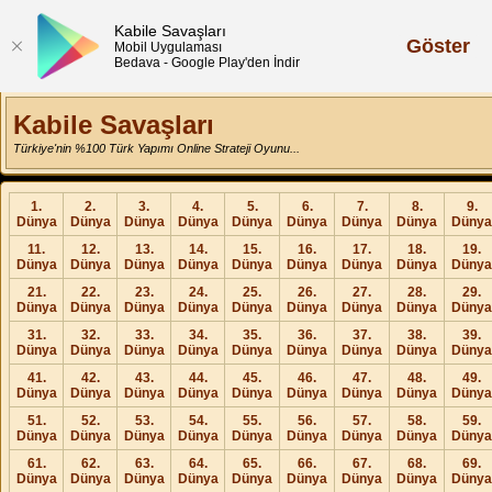
Kabile Savaşları
Göster
Mobil Uygulaması
Bedava - Google Play'den İndir
Kabile Savaşları
Türkiye'nin %100 Türk Yapımı Online Strateji Oyunu...
1.
2.
3.
4.
5.
6.
7.
8.
9.
Dünya
Dünya
Dünya
Dünya
Dünya
Dünya
Dünya
Dünya
Dünya
11.
12.
13.
14.
15.
16.
17.
18.
19.
Dünya
Dünya
Dünya
Dünya
Dünya
Dünya
Dünya
Dünya
Dünya
21.
22.
23.
24.
25.
26.
27.
28.
29.
Dünya
Dünya
Dünya
Dünya
Dünya
Dünya
Dünya
Dünya
Dünya
31.
32.
33.
34.
35.
36.
37.
38.
39.
Dünya
Dünya
Dünya
Dünya
Dünya
Dünya
Dünya
Dünya
Dünya
41.
42.
43.
44.
45.
46.
47.
48.
49.
Dünya
Dünya
Dünya
Dünya
Dünya
Dünya
Dünya
Dünya
Dünya
51.
52.
53.
54.
55.
56.
57.
58.
59.
Dünya
Dünya
Dünya
Dünya
Dünya
Dünya
Dünya
Dünya
Dünya
61.
62.
63.
64.
65.
66.
67.
68.
69.
Dünya
Dünya
Dünya
Dünya
Dünya
Dünya
Dünya
Dünya
Dünya