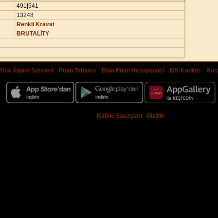
491|541
13248
Renkli Kravat
BRUTALİTY
Bina Yapım Süreleri
|
Puan Tablosu
|
Bina Puan Hesaplayıcı
|
BB-Kodları
|
Kura
© 2009 - 2026 -
Kabile Savaşları
|
Gizlilik