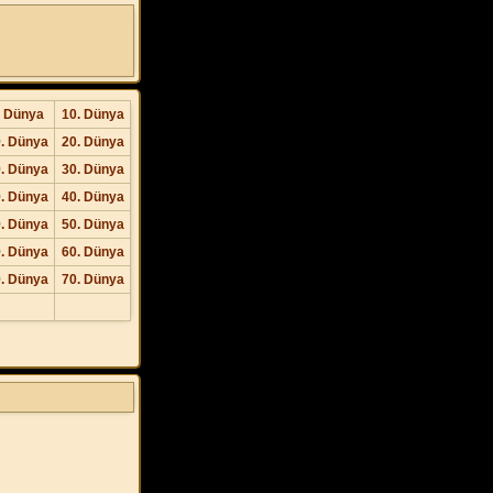
. Dünya
10. Dünya
. Dünya
20. Dünya
. Dünya
30. Dünya
. Dünya
40. Dünya
. Dünya
50. Dünya
. Dünya
60. Dünya
. Dünya
70. Dünya