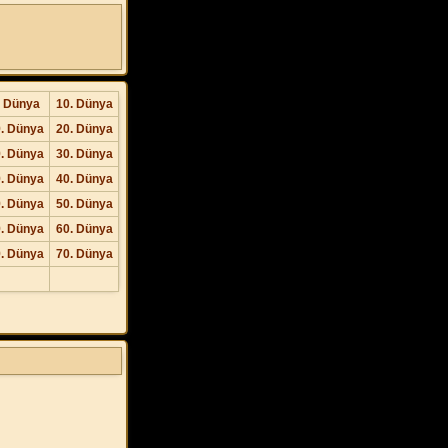
. Dünya
10. Dünya
. Dünya
20. Dünya
. Dünya
30. Dünya
. Dünya
40. Dünya
. Dünya
50. Dünya
. Dünya
60. Dünya
. Dünya
70. Dünya