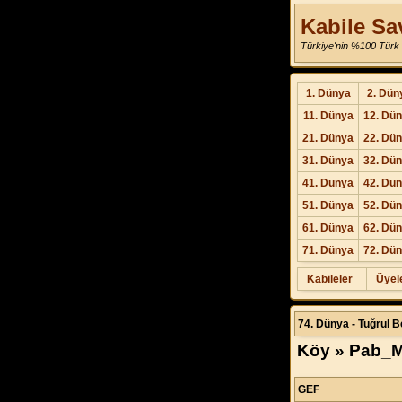
Kabile Sa
Türkiye'nin %100 Türk 
1. Dünya
2. Dün
11. Dünya
12. Dü
21. Dünya
22. Dü
31. Dünya
32. Dü
41. Dünya
42. Dü
51. Dünya
52. Dü
61. Dünya
62. Dü
71. Dünya
72. Dü
Kabileler
Üyel
74. Dünya - Tuğrul B
Köy » Pab_
GEF