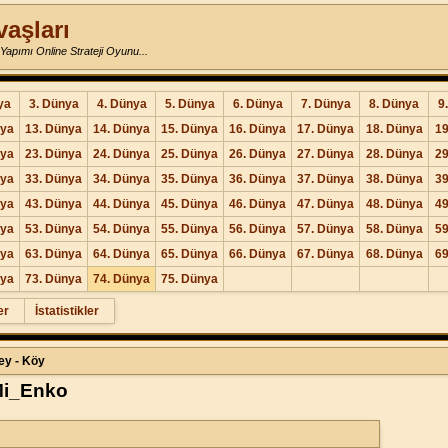
vaşları
Yapımı Online Strateji Oyunu...
ya
3. Dünya
4. Dünya
5. Dünya
6. Dünya
7. Dünya
8. Dünya
9
nya
13. Dünya
14. Dünya
15. Dünya
16. Dünya
17. Dünya
18. Dünya
19
nya
23. Dünya
24. Dünya
25. Dünya
26. Dünya
27. Dünya
28. Dünya
29
nya
33. Dünya
34. Dünya
35. Dünya
36. Dünya
37. Dünya
38. Dünya
39
nya
43. Dünya
44. Dünya
45. Dünya
46. Dünya
47. Dünya
48. Dünya
49
nya
53. Dünya
54. Dünya
55. Dünya
56. Dünya
57. Dünya
58. Dünya
59
nya
63. Dünya
64. Dünya
65. Dünya
66. Dünya
67. Dünya
68. Dünya
69
nya
73. Dünya
74. Dünya
75. Dünya
er
İstatistikler
ey - Köy
Mi_Enko