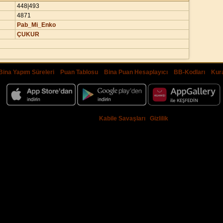
448|493
4871
Pab_Mi_Enko
ÇUKUR
Bina Yapım Süreleri
|
Puan Tablosu
|
Bina Puan Hesaplayıcı
|
BB-Kodları
|
Kura
© 2009 - 2026 -
Kabile Savaşları
|
Gizlilik