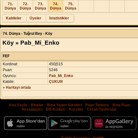
71.
72.
73.
74.
75.
Dünya
Dünya
Dünya
Dünya
Dünya
Kabileler
Üyeler
İstatistikler
74. Dünya - Tuğrul Bey - Köy
Köy » Pab_Mi_Enko
FEF
Kordinat:
450|515
Puan:
5246
Oyuncu:
Pab_Mi_Enko
Kabile:
ÇUKUR
»
Haritayı ortala
Ana Sayfa
|
Binalar
|
Bina Yapım Süreleri
|
Puan Tablosu
|
Bina Puan
Hesaplayıcı
|
BB-Kodları
|
Kurallar
|
Cezalı Oyuncular