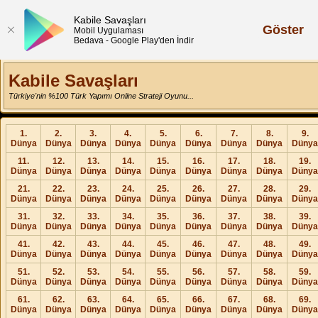
Kabile Savaşları
Göster
Mobil Uygulaması
Bedava - Google Play'den İndir
Kabile Savaşları
Türkiye'nin %100 Türk Yapımı Online Strateji Oyunu...
1.
2.
3.
4.
5.
6.
7.
8.
9.
Dünya
Dünya
Dünya
Dünya
Dünya
Dünya
Dünya
Dünya
Dünya
11.
12.
13.
14.
15.
16.
17.
18.
19.
Dünya
Dünya
Dünya
Dünya
Dünya
Dünya
Dünya
Dünya
Dünya
21.
22.
23.
24.
25.
26.
27.
28.
29.
Dünya
Dünya
Dünya
Dünya
Dünya
Dünya
Dünya
Dünya
Dünya
31.
32.
33.
34.
35.
36.
37.
38.
39.
Dünya
Dünya
Dünya
Dünya
Dünya
Dünya
Dünya
Dünya
Dünya
41.
42.
43.
44.
45.
46.
47.
48.
49.
Dünya
Dünya
Dünya
Dünya
Dünya
Dünya
Dünya
Dünya
Dünya
51.
52.
53.
54.
55.
56.
57.
58.
59.
Dünya
Dünya
Dünya
Dünya
Dünya
Dünya
Dünya
Dünya
Dünya
61.
62.
63.
64.
65.
66.
67.
68.
69.
Dünya
Dünya
Dünya
Dünya
Dünya
Dünya
Dünya
Dünya
Dünya