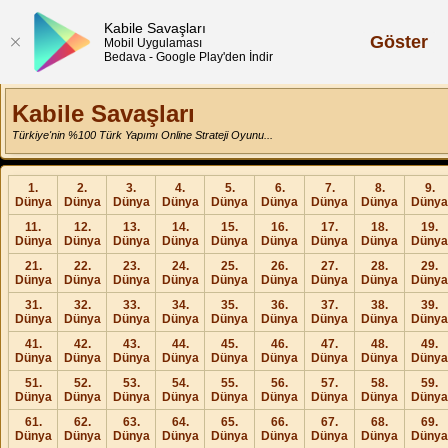
Kabile Savaşları
Göster
Mobil Uygulaması
Bedava - Google Play'den İndir
Kabile Savaşları
Türkiye'nin %100 Türk Yapımı Online Strateji Oyunu...
1.
2.
3.
4.
5.
6.
7.
8.
9.
Dünya
Dünya
Dünya
Dünya
Dünya
Dünya
Dünya
Dünya
Dünya
11.
12.
13.
14.
15.
16.
17.
18.
19.
Dünya
Dünya
Dünya
Dünya
Dünya
Dünya
Dünya
Dünya
Dünya
21.
22.
23.
24.
25.
26.
27.
28.
29.
Dünya
Dünya
Dünya
Dünya
Dünya
Dünya
Dünya
Dünya
Dünya
31.
32.
33.
34.
35.
36.
37.
38.
39.
Dünya
Dünya
Dünya
Dünya
Dünya
Dünya
Dünya
Dünya
Dünya
41.
42.
43.
44.
45.
46.
47.
48.
49.
Dünya
Dünya
Dünya
Dünya
Dünya
Dünya
Dünya
Dünya
Dünya
51.
52.
53.
54.
55.
56.
57.
58.
59.
Dünya
Dünya
Dünya
Dünya
Dünya
Dünya
Dünya
Dünya
Dünya
61.
62.
63.
64.
65.
66.
67.
68.
69.
Dünya
Dünya
Dünya
Dünya
Dünya
Dünya
Dünya
Dünya
Dünya