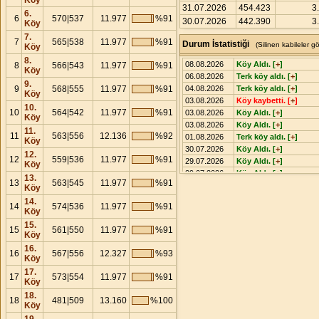
Köy
31.07.2026
454.423
3
6.
6
570|537
11.977
%91
30.07.2026
442.390
3
Köy
7.
7
565|538
11.977
%91
Durum İstatistiği
(Silinen kabileler 
Köy
8.
08.08.2026
Köy Aldı. [
+
]
8
566|543
11.977
%91
Köy
06.08.2026
Terk köy aldı. [
+
]
9.
9
568|555
11.977
%91
04.08.2026
Terk köy aldı. [
+
]
Köy
03.08.2026
Köy kaybetti. [
+
]
10.
10
564|542
11.977
%91
03.08.2026
Köy Aldı. [
+
]
Köy
03.08.2026
Köy Aldı. [
+
]
11.
11
563|556
12.136
%92
01.08.2026
Terk köy aldı. [
+
]
Köy
30.07.2026
Köy Aldı. [
+
]
12.
12
559|536
11.977
%91
29.07.2026
Köy Aldı. [
+
]
Köy
29.07.2026
Köy Aldı. [
+
]
13.
13
563|545
11.977
%91
22.07.2026
Terk köy aldı. [
+
]
Köy
21.07.2026
Terk köy aldı. [
+
]
14.
14
574|536
11.977
%91
19.07.2026
Terk köy aldı. [
+
]
Köy
18.07.2026
Terk köy aldı. [
+
]
15.
15
561|550
11.977
%91
17.07.2026
Köy Aldı. [
+
]
Köy
17.07.2026
Terk köy aldı. [
+
]
16.
16
567|556
12.327
%93
Köy
16.07.2026
Terk köy aldı. [
+
]
16.07.2026
Terk köy aldı. [
+
]
17.
17
573|554
11.977
%91
Köy
16.07.2026
Terk köy aldı. [
+
]
13.07.2026
Köy Aldı. [
+
]
18.
18
481|509
13.160
%100
Köy
11.07.2026
Terk köy aldı. [
+
]
06.07.2026
Terk köy aldı. [
+
]