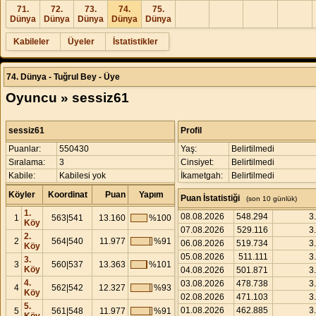
71.
72.
73.
74.
75.
Dünya
Dünya
Dünya
Dünya
Dünya
Kabileler
Üyeler
İstatistikler
74. Dünya - Tuğrul Bey - Üye
Oyuncu » sessiz61
sessiz61
Profil
Puanlar:
550430
Yaş:
Belirtilmedi
Sıralama:
3
Cinsiyet:
Belirtilmedi
Kabile:
Kabilesi yok
İkametgah:
Belirtilmedi
Köyler
Koordinat
Puan
Yapım
Puan İstatistiği
(son 10 günlük)
1.
08.08.2026
548.294
3
1
563|541
13.160
%100
Köy
07.08.2026
529.116
3
2.
2
564|540
11.977
%91
06.08.2026
519.734
3
Köy
05.08.2026
511.111
3
3.
3
560|537
13.363
%101
Köy
04.08.2026
501.871
3
4.
03.08.2026
478.738
3
4
562|542
12.327
%93
Köy
02.08.2026
471.103
3
5.
01.08.2026
462.885
3
5
561|548
11.977
%91