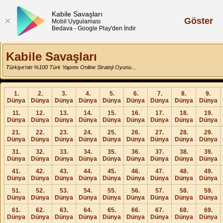
Kabile Savaşları
Göster
Mobil Uygulaması
Bedava - Google Play'den İndir
Kabile Savaşları
Türkiye'nin %100 Türk Yapımı Online Strateji Oyunu...
1.
2.
3.
4.
5.
6.
7.
8.
9.
Dünya
Dünya
Dünya
Dünya
Dünya
Dünya
Dünya
Dünya
Dünya
11.
12.
13.
14.
15.
16.
17.
18.
19.
Dünya
Dünya
Dünya
Dünya
Dünya
Dünya
Dünya
Dünya
Dünya
21.
22.
23.
24.
25.
26.
27.
28.
29.
Dünya
Dünya
Dünya
Dünya
Dünya
Dünya
Dünya
Dünya
Dünya
31.
32.
33.
34.
35.
36.
37.
38.
39.
Dünya
Dünya
Dünya
Dünya
Dünya
Dünya
Dünya
Dünya
Dünya
41.
42.
43.
44.
45.
46.
47.
48.
49.
Dünya
Dünya
Dünya
Dünya
Dünya
Dünya
Dünya
Dünya
Dünya
51.
52.
53.
54.
55.
56.
57.
58.
59.
Dünya
Dünya
Dünya
Dünya
Dünya
Dünya
Dünya
Dünya
Dünya
61.
62.
63.
64.
65.
66.
67.
68.
69.
Dünya
Dünya
Dünya
Dünya
Dünya
Dünya
Dünya
Dünya
Dünya