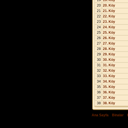
19
19. Köy
20
20. Köy
21
21. Köy
22
22. Köy
23
23. Köy
24
24. Köy
25
25. Köy
26
26. Köy
27
27. Köy
28
28. Köy
29
29. Köy
30
30. Köy
31
31. Köy
32
32. Köy
33
33. Köy
34
34. Köy
35
35. Köy
36
36. Köy
37
37. Köy
38
38. Köy
Ana Sayfa
|
Binalar
|