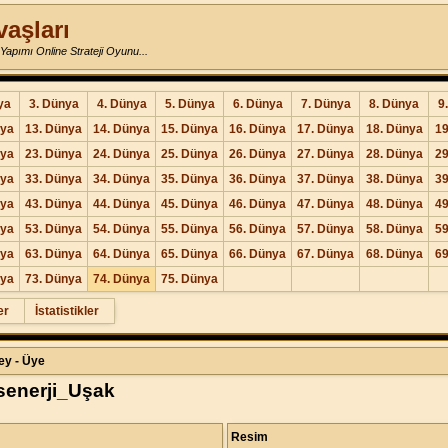
vaşları
Yapımı Online Strateji Oyunu...
ya
3. Dünya
4. Dünya
5. Dünya
6. Dünya
7. Dünya
8. Dünya
9
nya
13. Dünya
14. Dünya
15. Dünya
16. Dünya
17. Dünya
18. Dünya
19
nya
23. Dünya
24. Dünya
25. Dünya
26. Dünya
27. Dünya
28. Dünya
29
nya
33. Dünya
34. Dünya
35. Dünya
36. Dünya
37. Dünya
38. Dünya
39
nya
43. Dünya
44. Dünya
45. Dünya
46. Dünya
47. Dünya
48. Dünya
49
nya
53. Dünya
54. Dünya
55. Dünya
56. Dünya
57. Dünya
58. Dünya
59
nya
63. Dünya
64. Dünya
65. Dünya
66. Dünya
67. Dünya
68. Dünya
69
nya
73. Dünya
74. Dünya
75. Dünya
er
İstatistikler
ey - Üye
senerji_Uşak
Resim