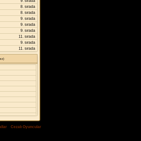
9. sırada
8. sırada
8. sırada
9. sırada
9. sırada
9. sırada
11. sırada
9. sırada
11. sırada
ez)
llar
|
Cezalı Oyuncular