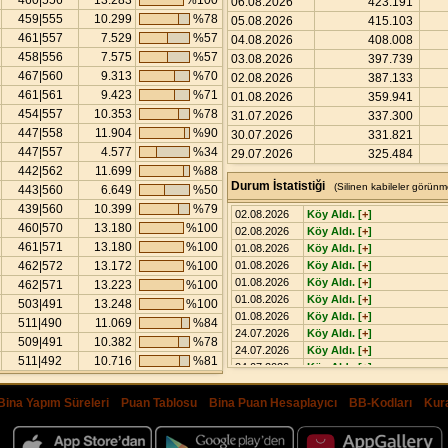
460|556
13.283
%100
06.08.2026
423.191
459|555
10.299
%78
05.08.2026
415.103
461|557
7.529
%57
04.08.2026
408.008
458|556
7.575
%57
03.08.2026
397.739
467|560
9.313
%70
02.08.2026
387.133
461|561
9.423
%71
01.08.2026
359.941
454|557
10.353
%78
31.07.2026
337.300
447|558
11.904
%90
30.07.2026
331.821
447|557
4.577
%34
29.07.2026
325.484
442|562
11.699
%88
Durum İstatistiği
(Silinen kabileler görünm
443|560
6.649
%50
439|560
10.399
%79
02.08.2026
Köy Aldı. [
+
]
460|570
13.180
%100
02.08.2026
Köy Aldı. [
+
]
461|571
13.180
%100
01.08.2026
Köy Aldı. [
+
]
462|572
13.172
%100
01.08.2026
Köy Aldı. [
+
]
01.08.2026
Köy Aldı. [
+
]
462|571
13.223
%100
01.08.2026
Köy Aldı. [
+
]
503|491
13.248
%100
01.08.2026
Köy Aldı. [
+
]
511|490
11.069
%84
24.07.2026
Köy Aldı. [
+
]
509|491
10.382
%78
24.07.2026
Köy Aldı. [
+
]
511|492
10.716
%81
24.07.2026
Köy Aldı. [
+
]
20.07.2026
Terk köy aldı. [
+
]
19.07.2026
Terk köy aldı. [
+
]
Bina Yapım Süreleri
|
Puan Tablosu
|
Bina Puan Hesaplayıcı
|
BB-Kodları
|
Kura
18.07.2026
Terk köy aldı. [
+
]
18.07.2026
Terk köy aldı. [
+
]