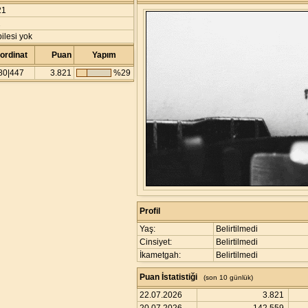
21
2
ilesi yok
ordinat
Puan
Yapım
80|447
3.821
%29
Profil
Yaş:
Belirtilmedi
Cinsiyet:
Belirtilmedi
İkametgah:
Belirtilmedi
Puan İstatistiği
(son 10 günlük)
22.07.2026
3.821