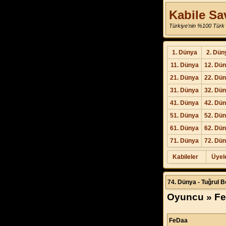
Kabile Sa
Türkiye'nin %100 Türk 
1. Dünya
2. Dün
11. Dünya
12. Dü
21. Dünya
22. Dü
31. Dünya
32. Dü
41. Dünya
42. Dü
51. Dünya
52. Dü
61. Dünya
62. Dü
71. Dünya
72. Dü
Kabileler
Üyel
74. Dünya - Tuğrul B
Oyuncu » F
FeDaa