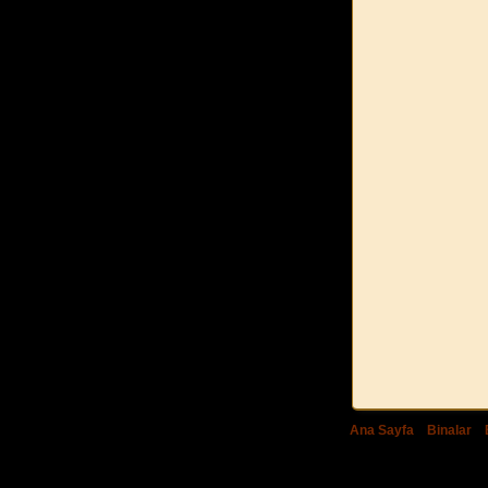
Ana Sayfa
|
Binalar
|