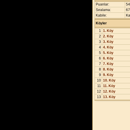
Puanlar:
54
Sıralama:
67
Kabile:
Ka
Köyler
1
1. Köy
2
2. Köy
3
3. Köy
4
4. Köy
5
5. Köy
6
6. Köy
7
7. Köy
8
8. Köy
9
9. Köy
10
10. Köy
11
11. Köy
12
12. Köy
13
13. Köy