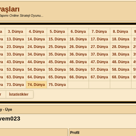
aşları
pımı Online Strateji Oyunu...
ya
3. Dünya
4. Dünya
5. Dünya
6. Dünya
7. Dünya
8. Dünya
ya
13. Dünya
14. Dünya
15. Dünya
16. Dünya
17. Dünya
18. Dünya
1
ya
23. Dünya
24. Dünya
25. Dünya
26. Dünya
27. Dünya
28. Dünya
2
ya
33. Dünya
34. Dünya
35. Dünya
36. Dünya
37. Dünya
38. Dünya
3
ya
43. Dünya
44. Dünya
45. Dünya
46. Dünya
47. Dünya
48. Dünya
4
ya
53. Dünya
54. Dünya
55. Dünya
56. Dünya
57. Dünya
58. Dünya
5
ya
63. Dünya
64. Dünya
65. Dünya
66. Dünya
67. Dünya
68. Dünya
6
ya
73. Dünya
74. Dünya
75. Dünya
r
İstatistikler
y - Üye
rvem023
Profil