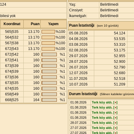
124
Yaş:
Belirtilmedi
Cinsiyet:
Belirtilmedi
bilesi yok
İkametgah:
Belirtilmedi
Koordinat
Puan
Yapım
Puan İstatistiği
(son 10 günlük)
565|535
13.170
%100
05.08.2026
54.124
564|532
13.170
%100
04.08.2026
53.535
567|538
13.170
%100
03.08.2026
53.310
672|543
13.170
%100
02.08.2026
53.175
672|542
160
%1
29.07.2026
52.955
672|541
160
%1
28.07.2026
52.900
673|539
160
%1
26.07.2026
52.790
674|539
160
%1
12.07.2026
52.680
673|536
160
%1
11.07.2026
52.518
673|535
160
%1
10.07.2026
51.209
674|535
160
%1
Durum İstatistiği
658|549
160
%1
(Silinen kabileler görünm
668|525
164
%1
01.08.2026
Terk köy aldı. [
+
]
01.08.2026
Terk köy aldı. [
+
]
01.08.2026
Terk köy aldı. [
+
]
01.08.2026
Terk köy aldı. [
+
]
28.07.2026
Terk köy aldı. [
+
]
27.07.2026
Terk köy aldı. [
+
]
27.07.2026
Terk köy aldı. [
+
]