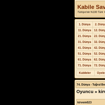
Kabile Sav
Türkiye'nin %100 Türk Ya
1. Dünya
2. Dün
11. Dünya
12. Dün
21. Dünya
22. Dün
31. Dünya
32. Dün
41. Dünya
42. Dün
51. Dünya
52. Dün
61. Dünya
62. Dün
71. Dünya
72. Dün
Kabileler
Üyele
74. Dünya - Tuğrul Be
Oyuncu » ki
kirvem023