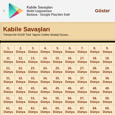
Kabile Savaşları
Göster
Mobil Uygulaması
Bedava - Google Play'den İndir
Kabile Savaşları
Türkiye'nin %100 Türk Yapımı Online Strateji Oyunu...
1.
2.
3.
4.
5.
6.
7.
8.
9.
Dünya
Dünya
Dünya
Dünya
Dünya
Dünya
Dünya
Dünya
Dünya
11.
12.
13.
14.
15.
16.
17.
18.
19.
Dünya
Dünya
Dünya
Dünya
Dünya
Dünya
Dünya
Dünya
Dünya
21.
22.
23.
24.
25.
26.
27.
28.
29.
Dünya
Dünya
Dünya
Dünya
Dünya
Dünya
Dünya
Dünya
Dünya
31.
32.
33.
34.
35.
36.
37.
38.
39.
Dünya
Dünya
Dünya
Dünya
Dünya
Dünya
Dünya
Dünya
Dünya
41.
42.
43.
44.
45.
46.
47.
48.
49.
Dünya
Dünya
Dünya
Dünya
Dünya
Dünya
Dünya
Dünya
Dünya
51.
52.
53.
54.
55.
56.
57.
58.
59.
Dünya
Dünya
Dünya
Dünya
Dünya
Dünya
Dünya
Dünya
Dünya
61.
62.
63.
64.
65.
66.
67.
68.
69.
Dünya
Dünya
Dünya
Dünya
Dünya
Dünya
Dünya
Dünya
Dünya