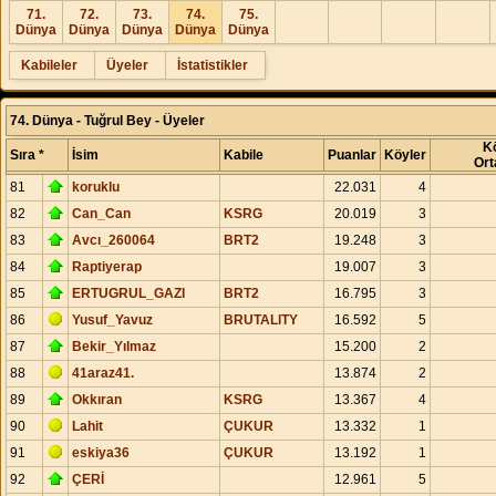
71.
72.
73.
74.
75.
Dünya
Dünya
Dünya
Dünya
Dünya
Kabileler
Üyeler
İstatistikler
74. Dünya - Tuğrul Bey - Üyeler
K
Sıra *
İsim
Kabile
Puanlar
Köyler
Ort
81
koruklu
22.031
4
82
Can_Can
KSRG
20.019
3
83
Avcı_260064
BRT2
19.248
3
84
Raptiyerap
19.007
3
85
ERTUGRUL_GAZI
BRT2
16.795
3
86
Yusuf_Yavuz
BRUTALlTY
16.592
5
87
Bekir_Yılmaz
15.200
2
88
41araz41.
13.874
2
89
Okkıran
KSRG
13.367
4
90
Lahit
ÇUKUR
13.332
1
91
eskiya36
ÇUKUR
13.192
1
92
ÇERİ
12.961
5