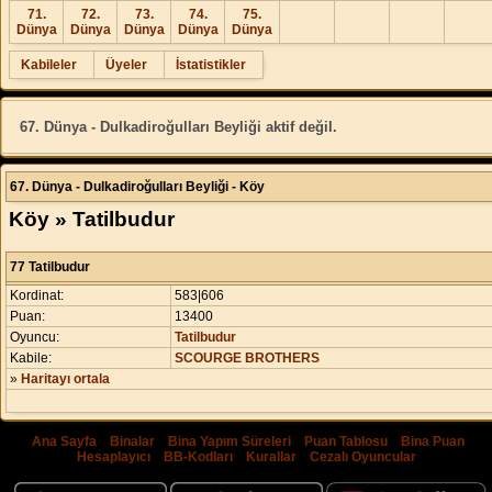
71.
72.
73.
74.
75.
Dünya
Dünya
Dünya
Dünya
Dünya
Kabileler
Üyeler
İstatistikler
67. Dünya - Dulkadiroğulları Beyliği aktif değil.
67. Dünya - Dulkadiroğulları Beyliği - Köy
Köy » Tatilbudur
77 Tatilbudur
Kordinat:
583|606
Puan:
13400
Oyuncu:
Tatilbudur
Kabile:
SCOURGE BROTHERS
»
Haritayı ortala
Ana Sayfa
|
Binalar
|
Bina Yapım Süreleri
|
Puan Tablosu
|
Bina Puan
Hesaplayıcı
|
BB-Kodları
|
Kurallar
|
Cezalı Oyuncular