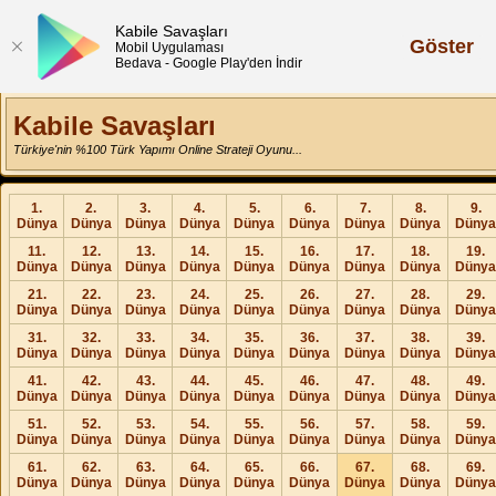
Kabile Savaşları
Göster
Mobil Uygulaması
Bedava - Google Play'den İndir
Kabile Savaşları
Türkiye'nin %100 Türk Yapımı Online Strateji Oyunu...
1.
2.
3.
4.
5.
6.
7.
8.
9.
Dünya
Dünya
Dünya
Dünya
Dünya
Dünya
Dünya
Dünya
Dünya
11.
12.
13.
14.
15.
16.
17.
18.
19.
Dünya
Dünya
Dünya
Dünya
Dünya
Dünya
Dünya
Dünya
Dünya
21.
22.
23.
24.
25.
26.
27.
28.
29.
Dünya
Dünya
Dünya
Dünya
Dünya
Dünya
Dünya
Dünya
Dünya
31.
32.
33.
34.
35.
36.
37.
38.
39.
Dünya
Dünya
Dünya
Dünya
Dünya
Dünya
Dünya
Dünya
Dünya
41.
42.
43.
44.
45.
46.
47.
48.
49.
Dünya
Dünya
Dünya
Dünya
Dünya
Dünya
Dünya
Dünya
Dünya
51.
52.
53.
54.
55.
56.
57.
58.
59.
Dünya
Dünya
Dünya
Dünya
Dünya
Dünya
Dünya
Dünya
Dünya
61.
62.
63.
64.
65.
66.
67.
68.
69.
Dünya
Dünya
Dünya
Dünya
Dünya
Dünya
Dünya
Dünya
Dünya