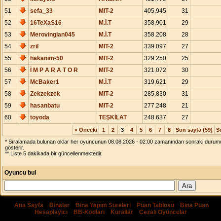
51
sefa_33
MIT-2
405.945
31
52
16TeXaS16
M.İ.T
358.901
29
53
Merovingian045
M.İ.T
358.208
28
54
zril
MIT-2
339.097
27
55
hakanım-50
MIT-2
329.250
25
56
İ M P A R A T O R
MIT-2
321.072
30
57
McBaker1
M.İ.T
319.621
29
58
Zekzekzek
MIT-2
285.830
31
59
hasanbatu
MIT-2
277.248
21
60
toyoda
TEŞKİLAT
248.637
27
« Önceki
1
2
3
4
5
6
7
8
Son sayfa (59)
S
* Sıralamada bulunan oklar her oyuncunun 08.08.2026 - 02:00 zamanından sonraki duru
gösterir.
** Liste 5 dakikada bir güncellenmektedir.
Oyuncu bul
Ana Sayfa
|
Binalar
|
Bina Yapım Süreleri
|
Puan Tablosu
|
Bina Puan
Hesaplayıcı
|
BB-Kodları
|
Kurallar
|
Cezalı Oyuncular