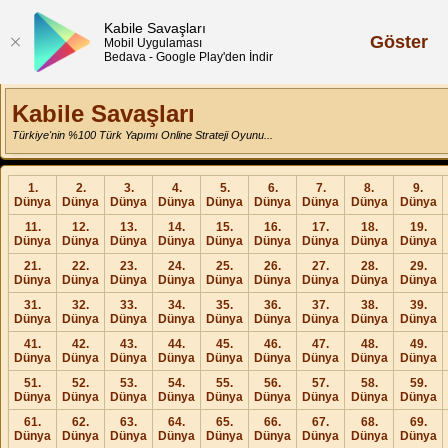
Kabile Savaşları
Göster
Mobil Uygulaması
Bedava - Google Play'den İndir
Kabile Savaşları
Türkiye'nin %100 Türk Yapımı Online Strateji Oyunu...
1.
2.
3.
4.
5.
6.
7.
8.
9.
Dünya
Dünya
Dünya
Dünya
Dünya
Dünya
Dünya
Dünya
Dünya
11.
12.
13.
14.
15.
16.
17.
18.
19.
Dünya
Dünya
Dünya
Dünya
Dünya
Dünya
Dünya
Dünya
Dünya
21.
22.
23.
24.
25.
26.
27.
28.
29.
Dünya
Dünya
Dünya
Dünya
Dünya
Dünya
Dünya
Dünya
Dünya
31.
32.
33.
34.
35.
36.
37.
38.
39.
Dünya
Dünya
Dünya
Dünya
Dünya
Dünya
Dünya
Dünya
Dünya
41.
42.
43.
44.
45.
46.
47.
48.
49.
Dünya
Dünya
Dünya
Dünya
Dünya
Dünya
Dünya
Dünya
Dünya
51.
52.
53.
54.
55.
56.
57.
58.
59.
Dünya
Dünya
Dünya
Dünya
Dünya
Dünya
Dünya
Dünya
Dünya
61.
62.
63.
64.
65.
66.
67.
68.
69.
Dünya
Dünya
Dünya
Dünya
Dünya
Dünya
Dünya
Dünya
Dünya