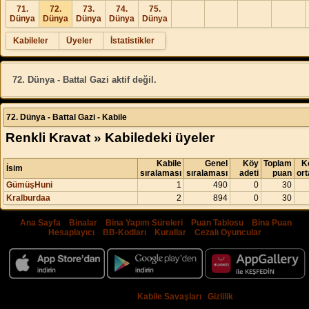
71.
72.
73.
74.
75.
Dünya
Dünya
Dünya
Dünya
Dünya
Kabileler
Üyeler
İstatistikler
72. Dünya - Battal Gazi aktif değil.
72. Dünya - Battal Gazi - Kabile
Renkli Kravat » Kabiledeki üyeler
Kabile
Genel
Köy
Toplam
K
İsim
sıralaması
sıralaması
adeti
puan
or
GümüşHuni
1
490
0
30
Kralburdaa
2
894
0
30
Ana Sayfa
|
Binalar
|
Bina Yapım Süreleri
|
Puan Tablosu
|
Bina Puan
Hesaplayıcı
|
BB-Kodları
|
Kurallar
|
Cezalı Oyuncular
© 2009 - 2026 -
Kabile Savaşları
|
Gizlilik