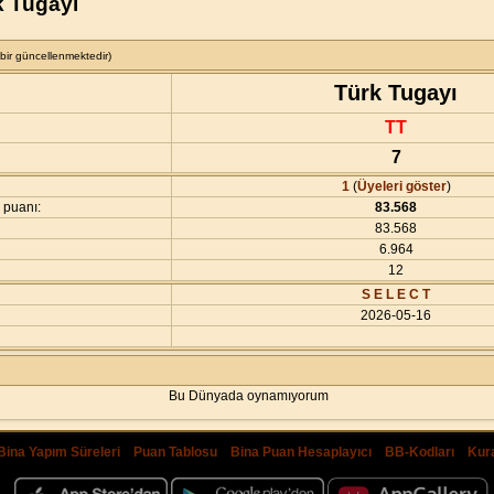
k Tugayı
bir güncellenmektedir)
Türk Tugayı
TT
7
1
(
Üyeleri göster
)
 puanı:
83.568
83.568
6.964
12
S E L E C T
2026-05-16
Bu Dünyada oynamıyorum
Bina Yapım Süreleri
|
Puan Tablosu
|
Bina Puan Hesaplayıcı
|
BB-Kodları
|
Kura