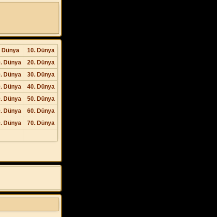
. Dünya
10. Dünya
. Dünya
20. Dünya
. Dünya
30. Dünya
. Dünya
40. Dünya
. Dünya
50. Dünya
. Dünya
60. Dünya
. Dünya
70. Dünya