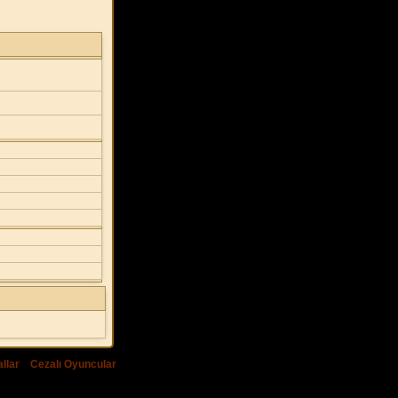
llar
|
Cezalı Oyuncular