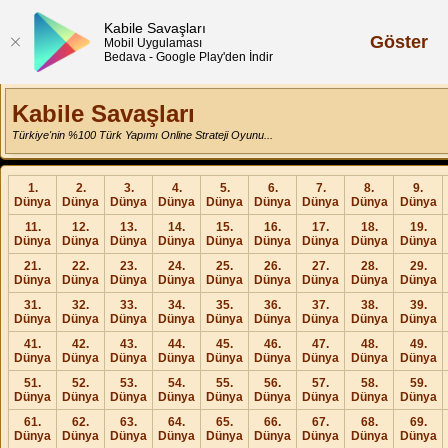
Kabile Savaşları
Göster
Mobil Uygulaması
Bedava - Google Play'den İndir
Kabile Savaşları
Türkiye'nin %100 Türk Yapımı Online Strateji Oyunu...
1.
2.
3.
4.
5.
6.
7.
8.
9.
Dünya
Dünya
Dünya
Dünya
Dünya
Dünya
Dünya
Dünya
Dünya
11.
12.
13.
14.
15.
16.
17.
18.
19.
Dünya
Dünya
Dünya
Dünya
Dünya
Dünya
Dünya
Dünya
Dünya
21.
22.
23.
24.
25.
26.
27.
28.
29.
Dünya
Dünya
Dünya
Dünya
Dünya
Dünya
Dünya
Dünya
Dünya
31.
32.
33.
34.
35.
36.
37.
38.
39.
Dünya
Dünya
Dünya
Dünya
Dünya
Dünya
Dünya
Dünya
Dünya
41.
42.
43.
44.
45.
46.
47.
48.
49.
Dünya
Dünya
Dünya
Dünya
Dünya
Dünya
Dünya
Dünya
Dünya
51.
52.
53.
54.
55.
56.
57.
58.
59.
Dünya
Dünya
Dünya
Dünya
Dünya
Dünya
Dünya
Dünya
Dünya
61.
62.
63.
64.
65.
66.
67.
68.
69.
Dünya
Dünya
Dünya
Dünya
Dünya
Dünya
Dünya
Dünya
Dünya