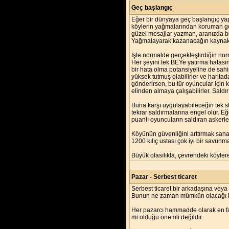
Geç başlangıç
Eğer bir dünyaya geç başlangıç yapa
köylerin yağmalarından koruman ger
güzel mesajlar yazman, aranızda bir
Yağmalayarak kazanacağın kaynaklar
İşte normalde gerçekleştirdiğin nor
Her şeyini tek BEYe yatırma hatası
bir hata olma potansiyeline de sahi
yüksek tutmuş olabilirler ve haritad
gönderirsen, bu tür oyuncular için k
elinden almaya çalışabilirler. Saldır
Buna karşı uygulayabileceğin tek st
tekrar saldırmalarına engel olur. Eğ
puanlı oyuncuların saldıran askerle
Köyünün güvenliğini arttırmak sana
1200 kılıç ustası çok iyi bir savunm
Büyük olasılıkla, çevrendeki köyler
Pazar - Serbest ticaret
Serbest ticaret bir arkadaşına vey
Bunun ne zaman mümkün olacağı i
Her pazarcı hammadde olarak en faz
mi olduğu önemli değildir.