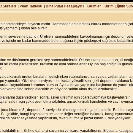
t Süreleri
|
Puan Tablosu
|
Bina Puan Hesaplayıcı
|
Birimler
|
Birim Eğitim Süre
çin hammaddeye ihtiyacın vardır. Hammaddeleri otomatik olarak madenlerinden (od
ş yapmamış olsan bile alırsın.
n seviyesine bağlıdır. Üretilen hammaddelerin kaybolmaması için deponun yeter
e içinde ne kadar hammadde bulunduğuna ilişkin göstergeyi sağ üstte bulabilirs
n olan ve düşünmen gereken şey hammaddelerdir. Oduncu kampında odun, kil ocağı
erini ne kadar yükseltirsen, üretimin de aynı oranda artar. Oyuna başladığın ilk gün
r.
n ya da kaynak üreten binalarını geliştirirken yağmalanıyorsan ya da yağlamalanma 
epo yapmaktır. Gizli depo seviyesini ne kadar yükseltirsen, gizli deponun saklama ka
ardan kaynaklarını korumuş olursun. Ayrıca duvar yapımına başlaman da yararlı ol
lar vermesine sebep olacaktır ve böylece saldırı alma riskini azaltacaktır.
lanlarını düzenledikten sonra, asker üretimin için ticaret yapmaya başlayabilirsin.
akçılar saldırı için çok uygun olmayabilirler, ancak kaynak transferleri ve zayıf oyu
 (ana binanın 3., deponun 2. seviyede olması gerekir) inşa edebilirsin. Bu bina sa
rsin. Bu şekilde, hangi kaynaklara ne kadar değer verdiğine bakarak, hangi oyuncun
arını da pazar sayesinde yapabilirsin, fakat unutma ki pazar binan 1. seviyedeyken, 1 s
atılabilirsin. Birlikte daha iyi savunma ve ticaret yapabilirsiniz. Elbette arkadaş da 