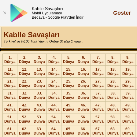
Kabile Savaşları
Göster
Mobil Uygulaması
Bedava - Google Play'den İndir
Kabile Savaşları
Türkiye'nin %100 Türk Yapımı Online Strateji Oyunu...
1.
2.
3.
4.
5.
6.
7.
8.
9.
Dünya
Dünya
Dünya
Dünya
Dünya
Dünya
Dünya
Dünya
Dünya
11.
12.
13.
14.
15.
16.
17.
18.
19.
Dünya
Dünya
Dünya
Dünya
Dünya
Dünya
Dünya
Dünya
Dünya
21.
22.
23.
24.
25.
26.
27.
28.
29.
Dünya
Dünya
Dünya
Dünya
Dünya
Dünya
Dünya
Dünya
Dünya
31.
32.
33.
34.
35.
36.
37.
38.
39.
Dünya
Dünya
Dünya
Dünya
Dünya
Dünya
Dünya
Dünya
Dünya
41.
42.
43.
44.
45.
46.
47.
48.
49.
Dünya
Dünya
Dünya
Dünya
Dünya
Dünya
Dünya
Dünya
Dünya
51.
52.
53.
54.
55.
56.
57.
58.
59.
Dünya
Dünya
Dünya
Dünya
Dünya
Dünya
Dünya
Dünya
Dünya
61.
62.
63.
64.
65.
66.
67.
68.
69.
Dünya
Dünya
Dünya
Dünya
Dünya
Dünya
Dünya
Dünya
Dünya