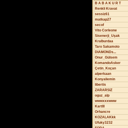
B A B A K U R T
Renkli Kravat
sessiz61
matkap27
secof
Vito Corleone
Sisenerji_Uşak
Kralburdaa
Taro Sakamoto
DIAMONDs...
Onur_Gülsem
KomandoAsker
Çetin_Koçan
alperkaan
Konyaliemin
libertis
ZARARSIZ
oguz_alp
wwwxxxwww
Kartlll
Orhancre
KOZALAKkk
Ufuky3232