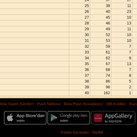
24
37
17
25
38
11
26
40
23
27
45
10
28
46
13
29
49
11
30
52
10
31
53
10
32
59
7
33
61
7
34
62
9
35
67
13
36
68
7
37
74
8
38
86
5
39
96
2
40
162
1
Bina Yapım Süreleri
|
Puan Tablosu
|
Bina Puan Hesaplayıcı
|
BB-Kodları
|
Kura
© 2009 - 2026 -
Kabile Savaşları
|
Gizlilik