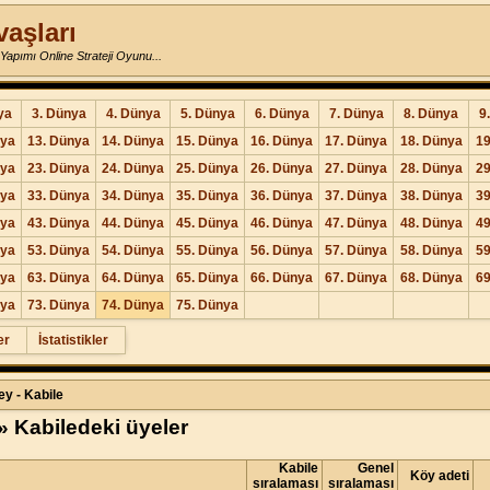
vaşları
Yapımı Online Strateji Oyunu...
ya
3. Dünya
4. Dünya
5. Dünya
6. Dünya
7. Dünya
8. Dünya
9
nya
13. Dünya
14. Dünya
15. Dünya
16. Dünya
17. Dünya
18. Dünya
19
nya
23. Dünya
24. Dünya
25. Dünya
26. Dünya
27. Dünya
28. Dünya
29
nya
33. Dünya
34. Dünya
35. Dünya
36. Dünya
37. Dünya
38. Dünya
39
nya
43. Dünya
44. Dünya
45. Dünya
46. Dünya
47. Dünya
48. Dünya
49
nya
53. Dünya
54. Dünya
55. Dünya
56. Dünya
57. Dünya
58. Dünya
59
nya
63. Dünya
64. Dünya
65. Dünya
66. Dünya
67. Dünya
68. Dünya
69
nya
73. Dünya
74. Dünya
75. Dünya
er
İstatistikler
ey - Kabile
 Kabiledeki üyeler
Kabile
Genel
Köy adeti
sıralaması
sıralaması