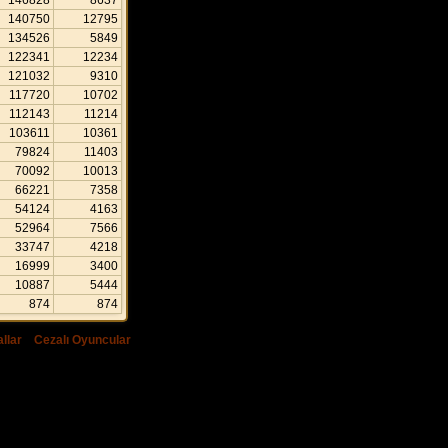
146828
8637
140750
12795
134526
5849
122341
12234
121032
9310
117720
10702
112143
11214
103611
10361
79824
11403
70092
10013
66221
7358
54124
4163
52964
7566
33747
4218
16999
3400
10887
5444
874
874
llar
|
Cezalı Oyuncular