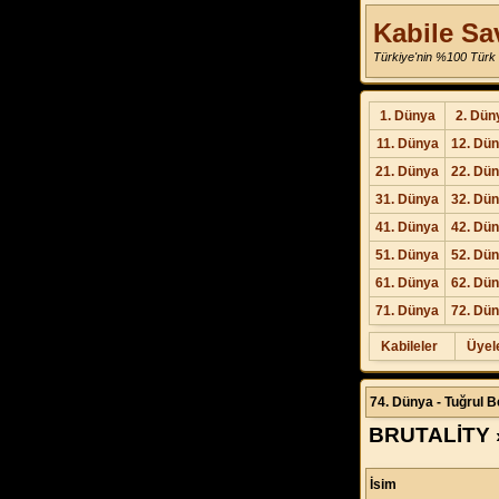
Kabile Sa
Türkiye'nin %100 Türk 
1. Dünya
2. Dün
11. Dünya
12. Dü
21. Dünya
22. Dü
31. Dünya
32. Dü
41. Dünya
42. Dü
51. Dünya
52. Dü
61. Dünya
62. Dü
71. Dünya
72. Dü
Kabileler
Üyel
74. Dünya - Tuğrul B
BRUTALİTY »
İsim