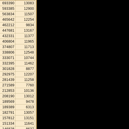
693390
13083
593385
12900
563834
11507
465642
12254
462212
9834
447681
13167
432331
11377
406804
11965
374807
11713
338806
12548
333071
10744
332395
11462
301828
8877
292975
12207
281439
11258
271589
7760
212853
10136
208190
13012
189569
9478
189389
6313
182791
13057
157812
13151
151334
11641