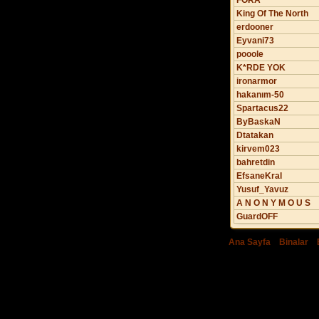
FORA
King Of The North
erdooner
Eyvani73
pooole
K*RDE YOK
ironarmor
hakanım-50
Spartacus22
ByBaskaN
Dtatakan
kirvem023
bahretdin
EfsaneKral
Yusuf_Yavuz
A N O N Y M O U S
GuardOFF
Ana Sayfa
|
Binalar
|